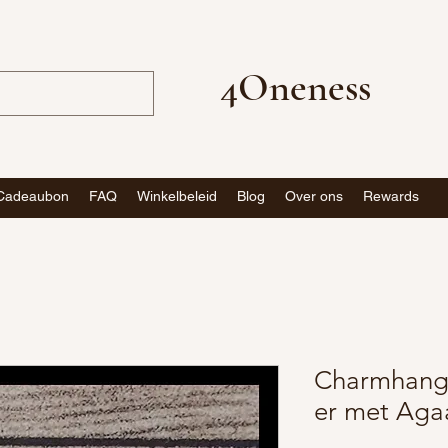
4Oneness
Cadeaubon
FAQ
Winkelbeleid
Blog
Over ons
Rewards
Charmhang
er met Agaa