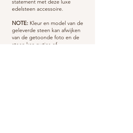
statement met deze luxe
edelsteen accessoire.
NOTE:
Kleur en model van de
geleverde steen kan afwijken
van de getoonde foto en de
steen kan putjes of
oneffenheden bevatten. Het
betreft namelijk een
natuurproduct.
PRODUCTGEGEVENS
Grootte karabijnslotje incl ring: 1,3 x
RETOURNEREN EN
0,5 cm
TERUGBETALEN
Materiaal charm/steekmarkeerder:
Nikkelvrij, zilverkleurige metalen
RETOURNEREN
karabijnslotje, zilverkleurige ring
VERZENDGEGEVENS
Bij de aankoop van producten heeft u
Materiaal edelsteenhanger: edelsteen