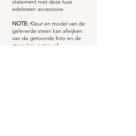
statement met deze luxe
edelsteen accessoire.
NOTE:
Kleur en model van de
geleverde steen kan afwijken
van de getoonde foto en de
steen kan putjes of
oneffenheden bevatten. Het
betreft namelijk een
natuurproduct.
PRODUCTGEGEVENS
Grootte karabijnslotje incl ring: 1,3 x
RETOURNEREN EN
0,5 cm
TERUGBETALEN
Materiaal charm/steekmarkeerder:
Nikkelvrij, zilverkleurige metalen
RETOURNEREN
karabijnslotje, zilverkleurige ring
VERZENDGEGEVENS
Bij de aankoop van producten heeft u
Materiaal edelsteenhanger: edelsteen