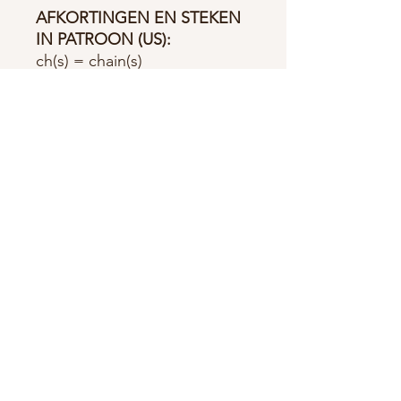
AFKORTINGEN EN STEKEN
IN PATROON (US):
ch(s) = chain(s)
st(s) = stitch(es)
sl st(s) = slip stitch(es)
sc = single crochet
hdc = half double crochet
dc = double crochet
cl(s) = cluster(s)
3dc cl = 3dc cluster
2 3dc cls = two 3dc clusters
SPECIALE STEKEN:
Granny Steek:
Granny Steek
wordt veelal gebruikt voor de
Granny Square.
De Kreeftsteek:
Een
kreeftsteek is een vaste die je