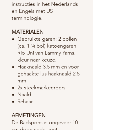
instructies in het Nederlands
en Engels met US
terminologie.
MATERIALEN
Gebruikte garen: 2 bollen
(ca. 1 ¼ bol)
katoengaren
Rio Uni van Lammy Yarns
,
kleur naar keuze.
Haaknaald 3.5 mm en voor
gehaakte lus haaknaald 2.5
mm
2x steekmarkeerders
Naald
Schaar
AFMETINGEN
De Badspons is ongeveer 10
cm doorsnede, met