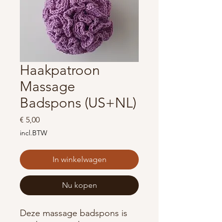
Haakpatroon
Massage
Badspons (US+NL)
Prijs
€ 5,00
incl.BTW
In winkelwagen
Nu kopen
Deze massage badspons is