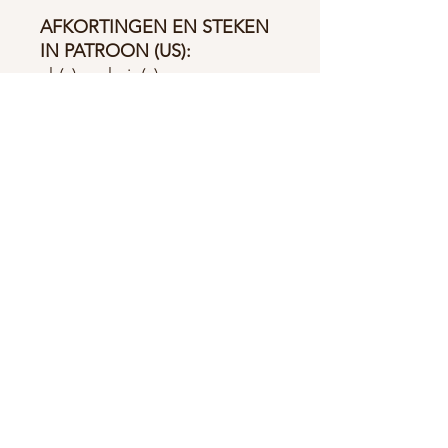
AFKORTINGEN EN STEKEN
IN PATROON (US):
ch(s) = chain(s)
st(s) = stitch(es)
sl st(s) = slip stitch(es)
sc = single crochet
hdc = half double crochet
yo = yarn over
cl(s) = cluster(s)
SPECIALE STEKEN
De Sterren Steek
Moeilijkheidsgraad:
Gemiddeld, gevorderd
niveau.
Beginner is mogelijk wanneer
je de basis steken kent.