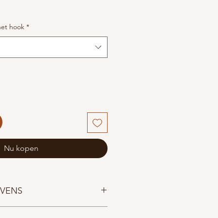
het hook
*
Nu kopen
VENS
 met zacht plastic handvat