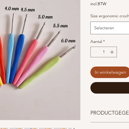
incl.BTW
Size ergonomic croc
Selecteren
Aantal
*
In winkelwagen
PRODUCTGEGE
Materiaal: Aluminium