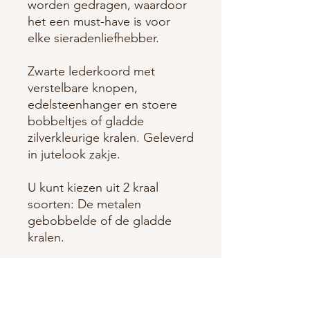
worden gedragen, waardoor
het een must-have is voor
elke sieradenliefhebber.
Zwarte lederkoord met
verstelbare knopen,
edelsteenhanger en stoere
bobbeltjes of gladde
zilverkleurige kralen. Geleverd
in jutelook zakje.
U kunt kiezen uit 2 kraal
soorten: De metalen
gebobbelde of de gladde
kralen.
NOTE:
Kleur en model van de
geleverde steen kan afwijken
van de getoonde foto en de