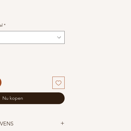
al
*
Nu kopen
VENS