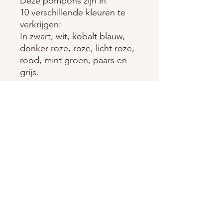
Deze pompons zijn in
10 verschillende kleuren te
verkrijgen:
In zwart, wit, kobalt blauw,
donker roze, roze, licht roze,
rood, mint groen, paars en
grijs.
Vind hier patronen voor dit
artikel:
de Chenille wintermuts
PRODUCTGEGEVENS
Materiaal: Faux Pompon
RETOURNEREN EN
Grootte: 15 cm
TERUGBETALEN
Wasvoorschriften: Deze pompons zijn
niet wasbestendig en mogen niet
RETOURNEREN
gestreken worden.
VERZENDGEGEVENS
Bij de aankoop van producten heeft u