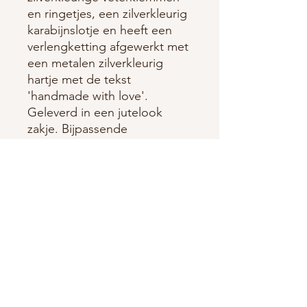
en ringetjes, een zilverkleurig
karabijnslotje en heeft een
verlengketting afgewerkt met
een metalen zilverkleurig
hartje met de tekst
'handmade with love'.
Geleverd in een jutelook
zakje. Bijpassende
veterarmband mogelijk.
Veterkoord is in verschillende
kleuren verkrijgbaar.
NOTE:
Kleur en model van de
geleverde steen kan afwijken
van de getoonde foto en de
steen kan putjes of
oneffenheden bevatten. Het